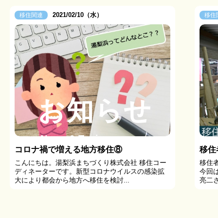
2021/02/10（水）
移住関連
移住
お知らせ
News & Topics
コロナ禍で増える地方移住⑧
こんにちは。湯梨浜まちづくり株式会社 移住コー
移住
ディネーターです。新型コロナウイルスの感染拡
今回
大により都会から地方へ移住を検討...
亮二さ