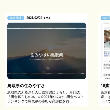
2021/02/24（水）
移住関連
移住
鳥取県の住みやすさ
18
鳥取県のふるさと人口政策課によると、月刊誌
東京
「田舎暮らしの本」の2021年住みたい田舎ベスト
歳）
ランキングで鳥取県の市町が高評価を得...
トハウ