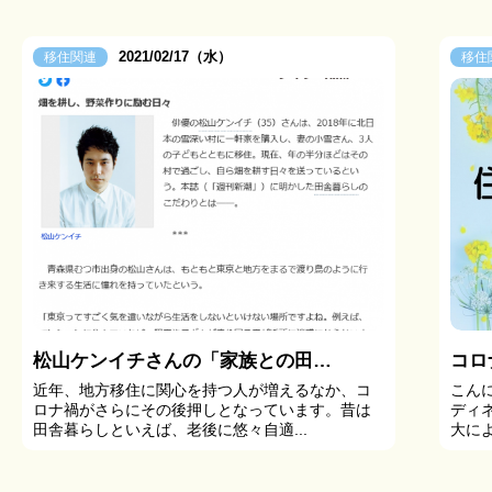
2021/02/17（水）
移住関連
移住
松山ケンイチさんの「家族との田舎暮らし」
コロ
近年、地方移住に関心を持つ人が増えるなか、コ
こん
ロナ禍がさらにその後押しとなっています。昔は
ディ
田舎暮らしといえば、老後に悠々自適...
大によ